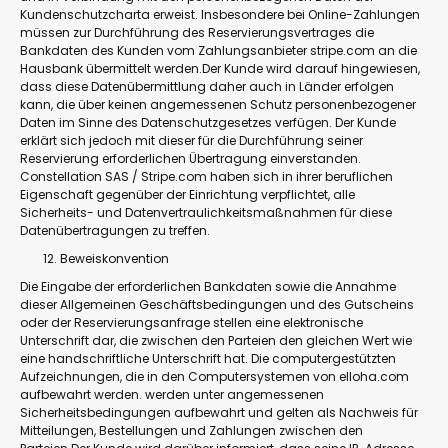
Kundenschutzcharta erweist. Insbesondere bei Online-Zahlungen
müssen zur Durchführung des Reservierungsvertrages die
Bankdaten des Kunden vom Zahlungsanbieter stripe.com an die
Hausbank übermittelt werden.Der Kunde wird darauf hingewiesen,
dass diese Datenübermittlung daher auch in Länder erfolgen
kann, die über keinen angemessenen Schutz personenbezogener
Daten im Sinne des Datenschutzgesetzes verfügen. Der Kunde
erklärt sich jedoch mit dieser für die Durchführung seiner
Reservierung erforderlichen Übertragung einverstanden.
Constellation SAS / Stripe.com haben sich in ihrer beruflichen
Eigenschaft gegenüber der Einrichtung verpflichtet, alle
Sicherheits- und Datenvertraulichkeitsmaßnahmen für diese
Datenübertragungen zu treffen.
Beweiskonvention
Die Eingabe der erforderlichen Bankdaten sowie die Annahme
dieser Allgemeinen Geschäftsbedingungen und des Gutscheins
oder der Reservierungsanfrage stellen eine elektronische
Unterschrift dar, die zwischen den Parteien den gleichen Wert wie
eine handschriftliche Unterschrift hat. Die computergestützten
Aufzeichnungen, die in den Computersystemen von elloha.com
aufbewahrt werden. werden unter angemessenen
Sicherheitsbedingungen aufbewahrt und gelten als Nachweis für
Mitteilungen, Bestellungen und Zahlungen zwischen den