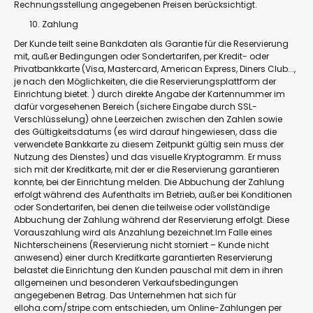
Rechnungsstellung angegebenen Preisen berücksichtigt.
Zahlung
Der Kunde teilt seine Bankdaten als Garantie für die Reservierung
mit, außer Bedingungen oder Sondertarifen, per Kredit- oder
Privatbankkarte (Visa, Mastercard, American Express, Diners Club...,
je nach den Möglichkeiten, die die Reservierungsplattform der
Einrichtung bietet. ) durch direkte Angabe der Kartennummer im
dafür vorgesehenen Bereich (sichere Eingabe durch SSL-
Verschlüsselung) ohne Leerzeichen zwischen den Zahlen sowie
des Gültigkeitsdatums (es wird darauf hingewiesen, dass die
verwendete Bankkarte zu diesem Zeitpunkt gültig sein muss der
Nutzung des Dienstes) und das visuelle Kryptogramm. Er muss
sich mit der Kreditkarte, mit der er die Reservierung garantieren
konnte, bei der Einrichtung melden. Die Abbuchung der Zahlung
erfolgt während des Aufenthalts im Betrieb, außer bei Konditionen
oder Sondertarifen, bei denen die teilweise oder vollständige
Abbuchung der Zahlung während der Reservierung erfolgt. Diese
Vorauszahlung wird als Anzahlung bezeichnet.Im Falle eines
Nichterscheinens (Reservierung nicht storniert – Kunde nicht
anwesend) einer durch Kreditkarte garantierten Reservierung
belastet die Einrichtung den Kunden pauschal mit dem in ihren
allgemeinen und besonderen Verkaufsbedingungen
angegebenen Betrag. Das Unternehmen hat sich für
elloha.com/stripe.com entschieden, um Online-Zahlungen per