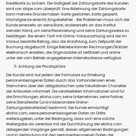
Kreditkarte zu sichern. Die Gültigkeit der Zahlungskarte des Kunden
wird von stripe.com überprüft. Eine Ablehnung der Zahlungskarte
kann mehrere Gründe haben: Karte gestohlen, Karte gesperrt,
Höchstgrenze erreicht, Eingabefehler... Bei Problemen muss sich der
Kunde einerseits an seine Bank, andererseits an das Institut
wenden Hand, um seine Reservierung und seine Zahlungsweise zu
bestätigen. Bei einem Tarif mit Online-Vorauszahlung wird der im
Voraus bezahlte Betrag, also die Anzahlung, zum Zeitpunkt der
Buchung abgebucht. Einige Betriebe können Rechnungen/Notizen
elektronisch erstellen, die Originaldatei ist zertifiziert und online
unter der vom Betrieb angegebenen Internetadresse verfügbar.
Achtung der Privatsphäre
Der Kunde wird auf jedem der Formulare zur Erhebung
personenbezogener Daten durch das Vorhandensein eines
Sternchens über den obligatorischen oder fakultativen Charakter
der Antworten informiert. Die verarbeiteten Informationen sind für
die Einrichtungen, elloha.com, seine Unternehmen, seine Partner,
seine Dienstleister (und insbesondere Online-
Zahlungsdienstleister) bestimmt. Der Kunde ermächtigt
elloha.com, seine personenbezogenen Daten an Dritte
weiterzugeben, unter der Bedingung, dass sich eine solche
Weitergabe als vereinbar mit der Durchführung der elloha.com
obliegenden Vorgänge gemäß diesen allgemeinen Bedingungen
und in Verbindung mit den personenbezogenen Daten der