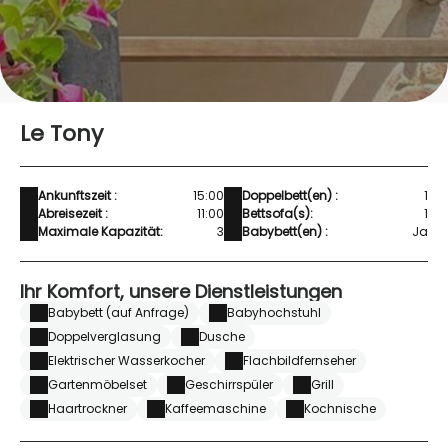
Le Tony
Ankunftszeit :
15:00
Doppelbett(en) :
1
Abreisezeit :
11:00
Bettsofa(s):
1
Maximale Kapazität:
3
Babybett(en) :
Ja
Ihr Komfort, unsere Dienstleistungen
Babybett (auf Anfrage)
Babyhochstuhl
Doppelverglasung
Dusche
Elektrischer Wasserkocher
Flachbildfernseher
Gartenmöbelset
Geschirrspüler
Grill
Haartrockner
Kaffeemaschine
Kochnische