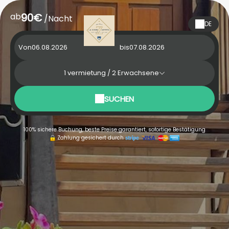
ab
90€
/Nacht
DE
Von
bis
1
vermietung /
2
Erwachsene
SUCHEN
100% sichere Buchung, beste Preise garantiert, sofortige Bestätigung
Zahlung gesichert durch