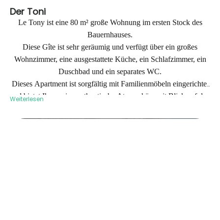
Der Toni
Le Tony ist eine 80 m² große Wohnung im ersten Stock des
Bauernhauses.
Diese Gîte ist sehr geräumig und verfügt über ein großes
Wohnzimmer, eine ausgestattete Küche, ein Schlafzimmer, ein
Duschbad und ein separates WC.
Dieses Apartment ist sorgfältig mit Familienmöbeln eingerichtet
und bietet Ihnen eine authentische Atmosphäre mit Blick auf den
Weiterlesen
Garten.
L'entrée du Gîte le Tony
Eine schöne Terrasse unter der Markise
ermöglicht es Ihnen,
Ihre Mahlzeiten im Freien einzunehmen.
Ausziehbett im Wohnzimmer für eine dritte Person.
Möblierte Touristenunterkünfte 3 *
Sie können auch den Pétanque-Platz, die Tischtennisplatte und
den Garten der Unterkunft genießen.
Kostenlose Parkplätze im geschlossenen Hof
gratis Wifi