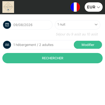
EUR
Séjour du
9 août
au
10 août
1 hébergement / 2 adultes
Modifier