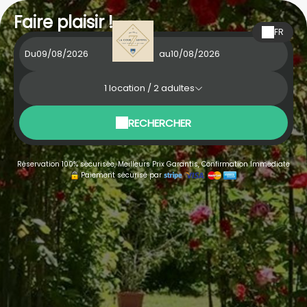
Faire plaisir !
FR
Du
au
1
location /
2
adultes
RECHERCHER
Réservation 100% sécurisée, Meilleurs Prix Garantis, Confirmation Immédiate
Paiement sécurisé par