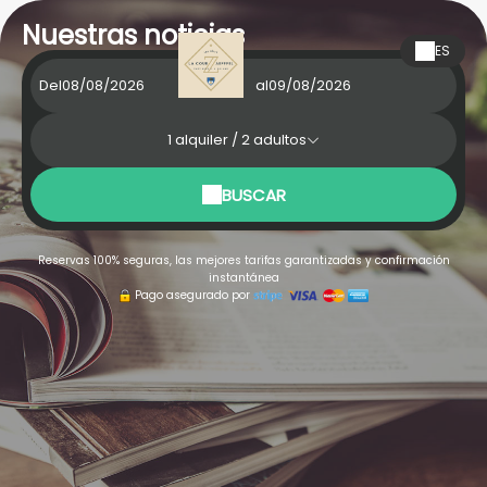
Nuestras noticias
ES
Del
al
1
alquiler /
2
adultos
BUSCAR
Reservas 100% seguras, las mejores tarifas garantizadas y confirmación
instantánea
Pago asegurado por