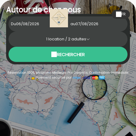
Autour de chez nous
FR
Du
au
1
location /
2
adultes
RECHERCHER
Réservation 100% sécurisée, Meilleurs Prix Garantis, Confirmation Immédiate
Paiement sécurisé par